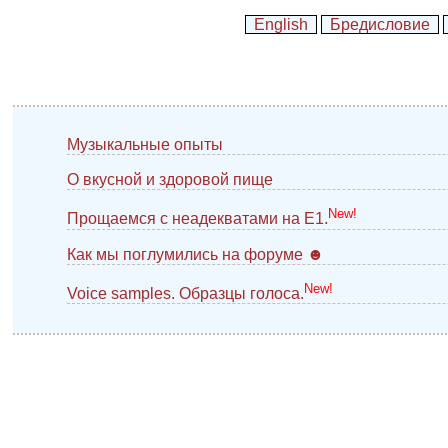
English
Бредисловие
Музыкальные опыты
О вкусной и здоровой пище
New!
Прощаемся с неадекватами на E1.
Как мы поглумились на форуме ☻
New!
Voice samples. Образцы голоса.