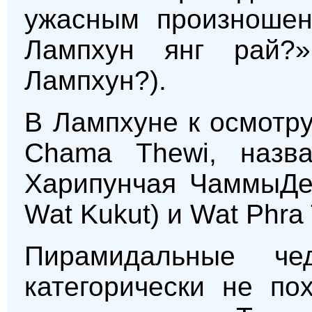
ужасным произношен
Лампхун янг рай?
Лампхун?).
В Лампхуне к осмотр
Chama Thewi, назв
Харипунчая ЧаммыДев
Wat Kukut) и Wat Phra 
Пирамидальные ч
категорически не по