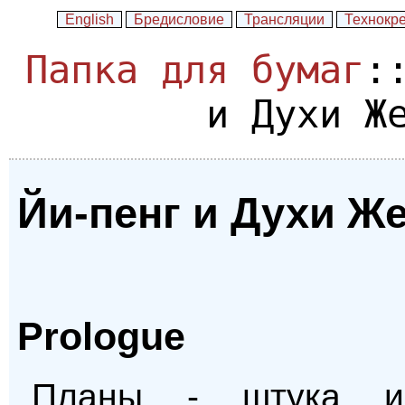
English
Бредисловие
Трансляции
Технокр
Папка для бумаг
:
и Духи Ж
Йи-пенг и Духи Ж
Prologue
Планы - штука из