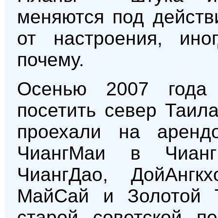
меняются под действ
от настроения, ино
почему.
Осенью 2007 года
посетить север Таил
проехали на аренд
ЧиангМаи в Чианг
ЧиангДао, ДойАнгкх
МайСай и Золотой Т
старой советской п