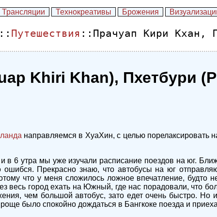
Трансляции
Технокреативы
Брожения
Визуализаци
::
Путешествия
::Прачуап Кири Кхан, 
ap Khiri Khan), Пхетбури (P
иланда
направляемся в ХуаХин, с целью порелаксировать н
 и в 6 утра мы уже изучали расписание поездов на юг. Бли
 ошибся. Прекрасно знаю, что автобусы на юг отправляют
тому что у меня сложилось ложное впечатление, будто не
з весь город ехать на Южный, где нас порадовали, что бо
ния, чем большой автобус, зато едет очень быстро. Но и
Проще было спокойно дождаться в Бангкоке поезда и приеха