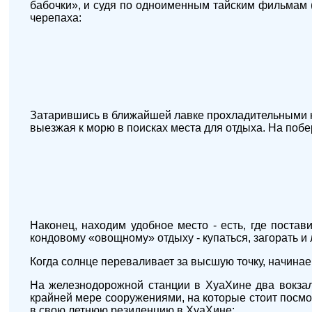
бабочки», и судя по одноименным тайским фильмам (с
черепаха:
Затарившись в ближайшей лавке прохладительными на
выезжая к морю в поисках места для отдыха. На поб
Наконец, находим удобное место - есть, где поста
кондовому «овощному» отдыху - купаться, загорать и 
Когда солнце переваливает за высшую точку, начинаем
На железнодорожной станции в ХуаХине два вокзал
крайней мере сооружениями, на которые стоит посмот
в свою летнюю резиденцию в ХуаХине: