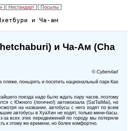
и
Нестандарт
Посылы
Пхетбури и Ча-ам
hetchaburi) и Ча-Ам (Cha
© Cybervlad
а пляже, понырять и посетить национальный парк Као
жайшего поезда надо было ждать пару часов, поэтому
ся с Южного (логично!) автовокзала (SaiTaiMai), но
смотря на название, автобусы с него ходят по всем
льшие автобусы в ХуаХин не ходят, только мини-басы.
з-за всех этих передвижений по городу мы потеряли
ть к этому же времени, но более комфортно.