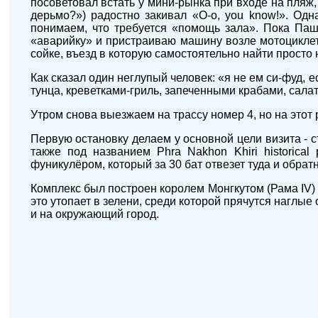
посоветовал встать у мини-рынка при входе на пляж,
дерьмо?») радостно закивал «O-o, you know!». Одн
понимаем, что требуется «помощь зала». Пока Паш
«аварийку» и пристраиваю машину возле мотоциклет
сойке, въезд в которую самостоятельно найти просто 
Как сказал один неглупый человек: «я не ем си-фуд, 
тунца, креветками-гриль, запеченными крабами, сал
Утром снова выезжаем на трассу номер 4, но на этот 
Первую остановку делаем у основной цели визита - 
также под названием Phra Nakhon Khiri historica
фуникулёром, который за 30 бат отвезет туда и обратн
Комплекс был построен королем Монгкутом (Рама IV) 
это утопает в зелени, среди которой прячутся наглы
и на окружающий город.