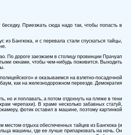
 беседку. Приезжать сюда надо так, чтобы попасть в
 из Бангкока, и с перевала стали спускаться тайцы,
не.
ао. По дороге заезжаем в столицу провинции Прачуап
ытыми окнами, чтобы чем-нибудь поживится. Выходить
ы.
полицейского» и оказываемся на взлетно-посадочной
агбаум, как на железнодорожном переезде. Демократия
ь, но и поплавать, а потом отдохнуть на пляже в тени
рам черепахи). В храме несколько забавных статуй,
окамеру, фотик оставил в машине, поэтому картинкой
м местом отдыха обеспеченных тайцев из Бангкока (и
льца машины, где ее лучше припарковать на ночь. Он