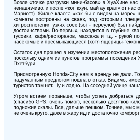
Возле «точке разгрузки мини-басов» в ХуаХине нас
ненавязчиво, и после «коп кхун, май ау крап» от нас
Мариотт). Жилье класса «как бы с видом на море» н
комнаты построены на сваях, под которыми плещет
хитросплетения узких соек (soi - переулок) был н
достоинствами. Во-первых, находится в глубине квар
тусовки, кафе/ресторанов, массажа и т.д. - рукой п
насекомые и пресмыкающиеся (хотя ящерицы-гекконы 
Остаток дня прошел в изучении местоположения рес
поскольку одним из пунктов программы посещения 
Пхетбури.
Присмотренную Honda-City нам в аренду не дали. То
надуманным предлогом пошла в отказ. Видимо, имеет 
туристов там нет. Ну и ладно. На соседней улице на
Утром встаем пораньше, чтобы успеть добраться д
(спасибо GPS, очень помог), несколько десятков ки
подножия скалы. Все, дальше пешком. Точнее, мыс мо
не очень круто, даже в жару идти достаточно комфорт