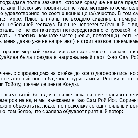
 поджидала толпа зазывал, которая сразу же начала пред
 отстали. Поскольку торопиться не куда, методично осмотр
е удовлетворило по соотношению цена/качество. В том смы
ся море. Плюс, в планы не входило сидение в номере 
айден небольшой гестхауз. Внешне непрезентабельный, с 
тала, т.е. не контактирует непосредственно с тусовкой, 
одать. В-третьих, комнате чисто (белье, полотенца), есть 
меня давно уже не напрягают), и стоит это все приемлемы
торанов морской кухни, массажных салонов, рынков, пля
ХуаХина была поездка в национальный парк Кхао Сам Рой 
чнее, с «продавцом» на стойке до всего договорились, но 
негативный опыт общения с туристами из России, и это пр
шли Тойоту, причем дешевле Хонды.
о знаменитой беседки в парке пока на нее красиво свет
лометров на юг, и мы въезжаем в Као Сам Рой Йот. Сорие
жно объехать на лодке, но поскольку сегодня сильный ветер
но, тем более, что с залива обдувает приятный ветер: