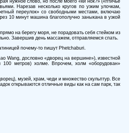
рая нужное слово, но после моего «ки нок?» («птичье
вьями. Нарезав несколько кругов по узким улочкам,
кретный переулок» со свободными местами, включаю
рез 10 минут машина благополучно заныкана в узкой
 прямо на берегу моря, не порадовать себя стейком из
льно. Завершив день массажем, отправляемся спать.
атиницей почему-то пишут Phetchaburi.
hao Wang, дословно «дворец на вершине»), известной
ти 100 метров) холме. Впрочем, холм «оборудован»
орец), музей, храм, чеди и множество скульптур. Все
адок открываются отличные виды как на сам парк, так