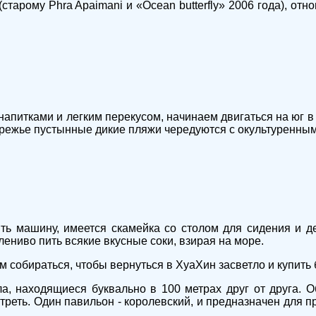
тарому Phra Apaimani и «Ocean butterfly» 2006 года), отн
питками и легким перекусом, начинаем двигаться на юг в
ережье пустынные дикие пляжи чередуются с окультуренны
вить машину, имеется скамейка со столом для сидения и д
лениво пить всякие вкусные соки, взирая на море.
 собираться, чтобы вернуться в ХуаХин засветло и купить 
а, находящиеся буквально в 100 метрах друг от друга. О
реть. Один павильон - королевский, и предназначен для п