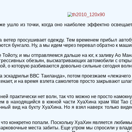
же ушло из точки, когда оно наиболее эффектно освещает
а ветер просушивает одежду. Тем временем прибыл автобус
тся бунгало. Ну, а мы идем через перевал обратно к маши
 Тойоту, и мы отправляемся дальше на юг, к заливу Ао Ман
 агрессивных обезьян, высматривающих автомобили с откр
ной, о которую разбиваются довольно сильные сегодня волн
а эскадрильи ВВС Таиланда», потом проезжаем «лежачего 
секает, и на время взлета самолетов просто закрывают шл
ей практически нет волн, так что можно не просто намокнут
аем в находящийся в южной части ХуаХина храм Wat Tao (х
ичный вид на бухту ХуаХина. Но я взял наверх только виде
, что конкретно попали. Поскольку ХуаХин является любимы
парковочные места забиты. Еще утром мы спросили у владе