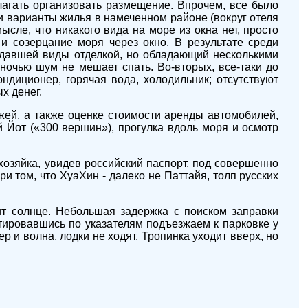
лагать организовать размещение. Впрочем, все было
ели варианты жилья в намеченном районе (вокруг отеля
сле, что никакого вида на море из окна нет, просто
и созерцание моря через окно. В результате среди
видавшей виды отделкой, но обладающий несколькими
и ночью шум не мешает спать. Во-вторых, все-таки до
кондиционер, горячая вода, холодильник; отсутствуют
х денег.
жей, а также оценке стоимости аренды автомобилей,
Йот («300 вершин»), прогулка вдоль моря и осмотр
хозяйка, увидев российский паспорт, под совершенно
и том, что ХуаХин - далеко не Паттайя, толп русских
ит солнце. Небольшая задержка с поиском заправки
нтировавшись по указателям подъезжаем к парковке у
 и волна, лодки не ходят. Тропинка уходит вверх, но