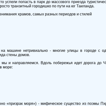
о успели попасть в парк до массового приезда туристичес
просто транзитный городишко по пути на юг Таиланда.
внимания храмов, самых разных периодов и стилей
 на машине нетривиально - многие улицы в городе с о
ида стены домов.
да мы и направляемся. Вдоль побережья идет дорога до Ч
в море:
овно «призрак моря») - мифическое существо из поэмы П