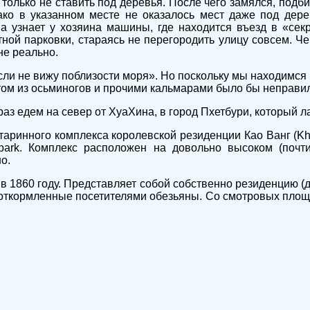
 только не ставить под деревья. После чего замялся, подби
ако в указанном месте не оказалось мест даже под дере
а узнает у хозяина машины, где находится въезд в «се
ной парковки, стараясь не перегородить улицу совсем. Че
не реально.
если не вижу поблизости моря». Но поскольку мы находимся
атом из осьминогов и прочими кальмарами было бы неправи
раз едем на север от ХуаХина, в город Пхетбури, который л
старинного комплекса королевской резиденции Као Ванг (K
l park. Комплекс расположен на довольно высоком (поч
о.
в 1860 году. Представляет собой собственно резиденцию (дв
е откормленные посетителями обезьяны. Со смотровых площ