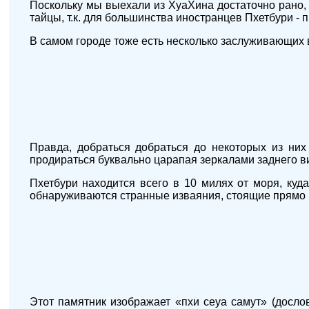
Поскольку мы выехали из ХуаХина достаточно рано, т
тайцы, т.к. для большинства иностранцев Пхетбури - 
В самом городе тоже есть несколько заслуживающих 
Правда, добраться добраться до некоторых из них
продираться буквально царапая зеркалами заднего в
Пхетбури находится всего в 10 милях от моря, ку
обнаруживаются странные изваяния, стоящие прямо 
Этот памятник изображает «пхи сеуа самут» (досл