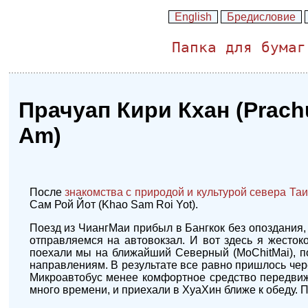
English
Бредисловие
Папка для бумаг
Прачуап Кири Кхан (Prachu
Am)
После
знакомства с природой и культурой севера Та
Сам Рой Йот (Khao Sam Roi Yot).
Поезд из ЧиангМаи прибыл в Бангкок без опоздания,
отправляемся на автовокзал. И вот здесь я жестоко
поехали мы на ближайший Северный (MoChitMai), по
направлениям. В результате все равно пришлось чере
Микроавтобус менее комфортное средство передвиже
много времени, и приехали в ХуаХин ближе к обеду. 