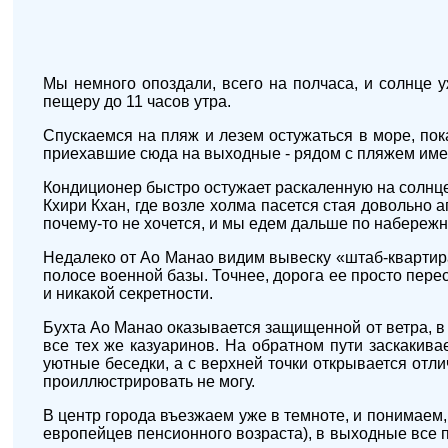
Мы немного опоздали, всего на полчаса, и солнце у
пещеру до 11 часов утра.
Спускаемся на пляж и лезем остужаться в море, пок
приехавшие сюда на выходные - рядом с пляжем имею
Кондиционер быстро остужает раскаленную на солнце
Кхири Кхан, где возле холма пасется стая довольно
почему-то не хочется, и мы едем дальше по набереж
Недалеко от Ао Манао видим вывеску «штаб-квартир
полосе военной базы. Точнее, дорога ее просто пере
и никакой секретности.
Бухта Ао Манао оказывается защищенной от ветра, в н
все тех же казуаринов. На обратном пути заскакив
уютные беседки, а с верхней точки открывается отл
проиллюстрировать не могу.
В центр города въезжаем уже в темноте, и понимаем
европейцев пенсионного возраста), в выходные все 