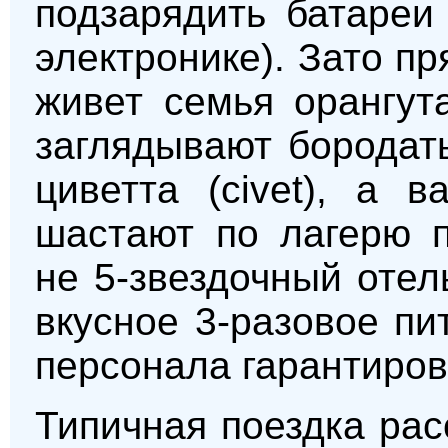
подзарядить батареи
электронике). Зато п
живет семья орангут
заглядывают бородаты
циветта (civet), а 
шастают по лагерю п
не 5-звездочный отел
вкусное 3-разовое пи
персонала гарантиро
Типичная поездка рас