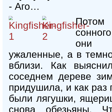
- Аго…
Пото
сонног
они 
ужаленные, а в темн
вблизи. Как выясни
соседнем дереве зим
придушила, и как раз
были лягушки, ящериц
снова обезьяны. Ч