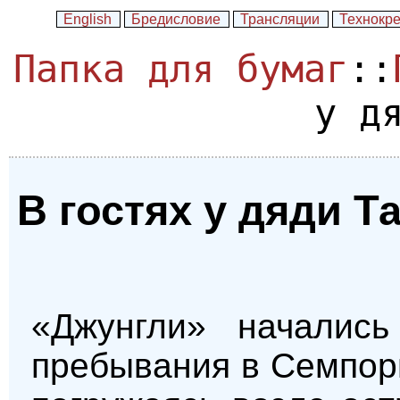
English
Бредисловие
Трансляции
Технокр
Папка для бумаг
::
у д
В гостях у дяди Т
«Джунгли» началис
пребывания в Семпорн