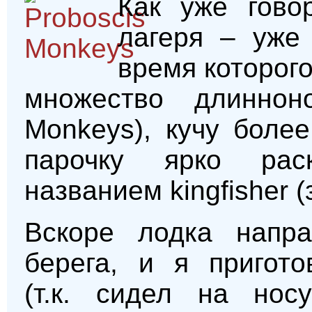
Как уже гово
лагеря – уже
время которог
множество длинноно
Monkeys), кучу боле
парочку ярко рас
названием kingfisher 
Вскоре лодка напра
берега, и я пригото
(т.к. сидел на носу