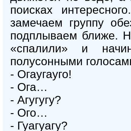
поисках интересног
замечаем группу обе
подплываем ближе. Н
«спалили» и начин
полусонными голосам
- Огаугауго!
- Ога…
- Агугугу?
- Ого…
- Гуагуагу?