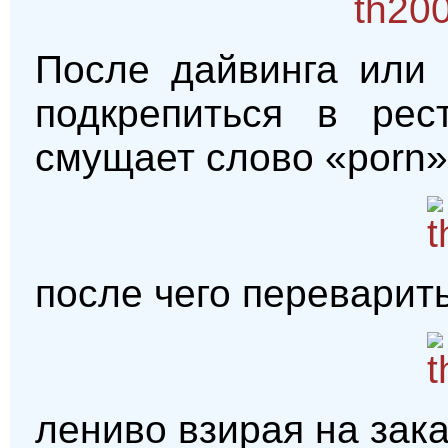
После дайвинга или
подкрепиться в рес
смущает слово «porn»
после чего переварит
лениво взирая на зак