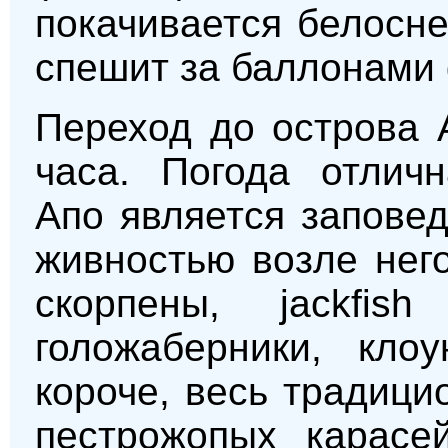
покачивается белосне
спешит за баллонами
Переход до острова 
часа. Погода отличн
Апо является заповед
живностью возле него
скорпены, jackfish
голожаберники, клоу
короче, весь традици
пестрожопых карасе