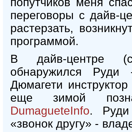
попутчиков меня спас
переговоры с дайв-ц
растерзать, возникн
программой.
В дайв-центре (
обнаружился Руди 
Дюмагети инструктор
еще зимой поз
DumagueteInfo
. Руди
«звонок другу» - влад