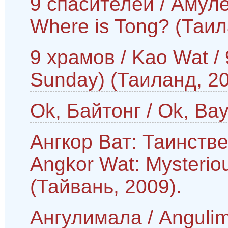
9 спасителей / Амуле
Where is Tong? (Таил
9 храмов / Kao Wat / 
Sunday) (Таиланд, 20
Ok, Байтонг / Ok, Ba
Ангкор Ват: Таинств
Angkor Wat: Mysterio
(Тайвань, 2009).
Ангулимала / Angulim