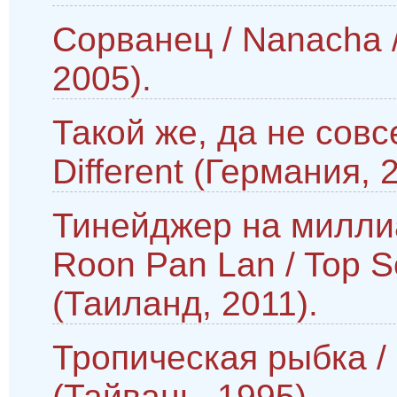
Сорванец / Nanacha /
2005).
Такой же, да не сов
Different (Германия, 
Тинейджер на миллиа
Roon Pan Lan / Top Sec
(Таиланд, 2011).
Тропическая рыбка / R
(Тайвань, 1995).