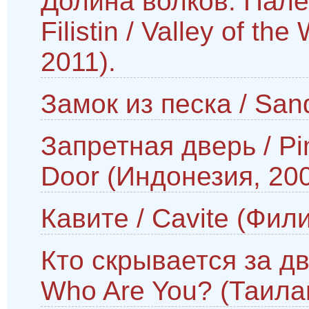
Долина волков: Палест
Filistin / Valley of th
2011).
Замок из песка / San
Запретная дверь / Pin
Door (Индонезия, 200
Кавите / Cavite (Фил
Кто скрывается за дв
Who Are You? (Таилан