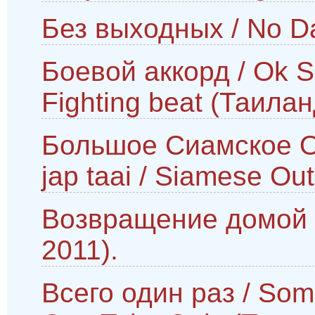
Без выходных / No Da
Боевой аккорд / Ok 
Fighting beat (Таилан
Большое Сиамское Ог
jap taai / Siamese Ou
Возвращение домой 
2011).
Всего один раз / Som