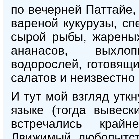
по вечерней Паттайе,
вареной кукурузы, сп
сырой рыбы, жареных
ананасов, выхло
водорослей, готовящ
салатов и неизвестно 
И тут мой взгляд утк
языке (тогда вывеск
встречались крайн
Движимый любопытст