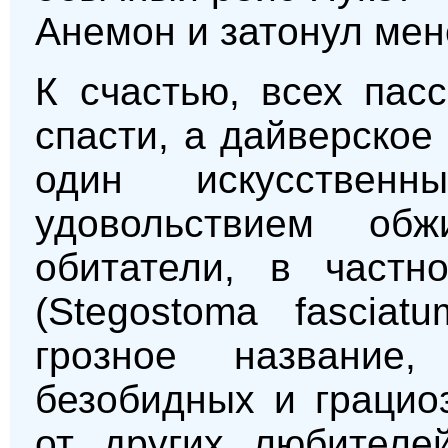
Анемон и затонул мен
К счастью, всех пас
спасти, а дайверско
один искусстве
удовольствием об
обитатели, в частн
(Stegostoma fascia
грозное названи
безобидных и грацио
от других любителе