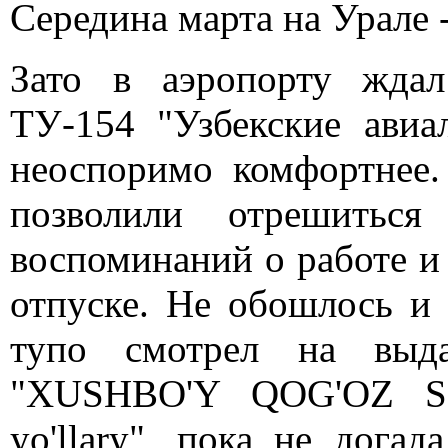
Середина марта на Урале 
Зато в аэропорту жда
ТУ-154 "Узбекские авиа
неоспоримо комфортнее.
позволили отрешиться
воспоминаний о работе и 
отпуске. Не обошлось и 
тупо смотрел на выд
"XUSHBO'Y QOG'OZ S
yo'llary", пока не дога