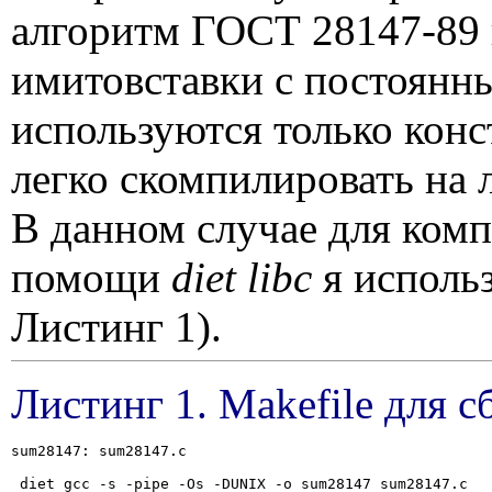
алгоритм ГОСТ 28147-89 
имитовставки с постоянн
используются только кон
легко скомпилировать на
В данном случае для ком
помощи
diet libc
я исполь
Листинг 1).
Листинг 1.
Makefile
для с
sum28147: sum28147.c

 diet gcc -s -pipe -Os -DUNIX -o sum28147 sum28147.c