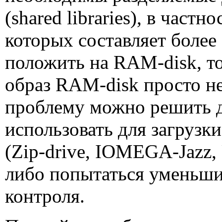
(
shared libraries
), в частн
которых составляет более
положить на
RAM
-
disk
, 
образ
RAM
-
disk
просто не
проблему можно решить д
использовать для загрузк
(
Zip
-
drive
,
IOMEGA
-
Jazz
,
либо попытаться уменьши
контроля.