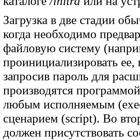
каталоге
/
initrd
или на уст
Загрузка в две стадии обы
когда необходимо предва
файловую систему (напри
проинициализировать ее,
запросив пароль для расш
производятся программо
любым исполняемым (
exe
сценарием (
script
). Во вт
должен присутствовать с