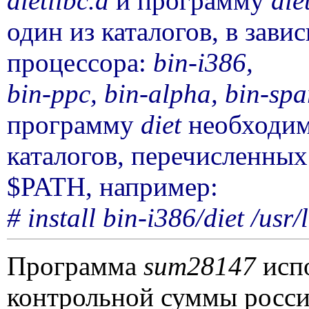
dietlibc
.
a
и программу
die
один из каталогов, в зави
процессора:
bin
-
i
386,
bin
-
ppc
,
bin
-
alpha
,
bin
-
spa
программу
diet
необходимо
каталогов, перечисленны
$
PATH
, например:
#
install bin
-
i
386/
diet
/
usr
/
Программа
sum
28147
испо
контрольной суммы росс