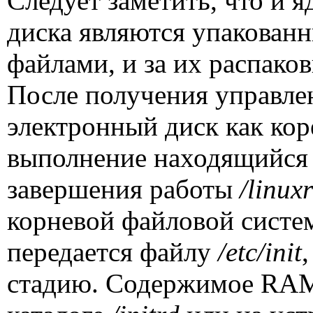
Следует заметить, что и я
диска являются упакова
файлами, и за их распаков
После получения управле
электронный диск как кор
выполнение находящийся
завершения работы
/
linux
корневой файловой систе
передается файлу
/
etc
/
init
стадию. Содержимое
RA