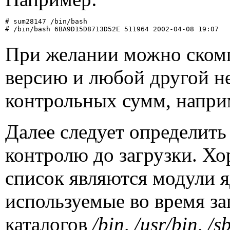
# /bin/bash 6BA9D15D8713D52E 511964 2002-04-08 19:07
При желании можно ском
версию и любой другой н
контрольных сумм, напр
Далее следует определит
контролю до загрузки. Х
список являются модули я
используемые во время з
каталогов
/
bin
, /
usr
/
bin
, /
s