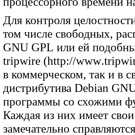
процессорного времени на
Для контроля целостности
том числе свободных, ра
GNU GPL
или ей подобны
tripwire
(
http
://
www
.
tripwi
в коммерческом, так и в с
дистрибутива
Debian GNU
программы со схожими ф
Каждая из них имеет свои
замечательно справляются