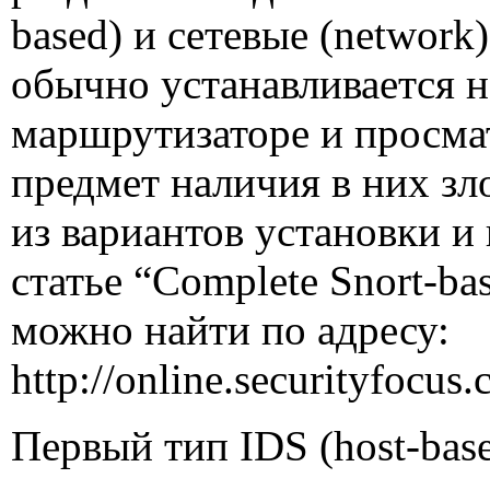
based
) и сетевые (
network
обычно устанавливается 
маршрутизаторе и просмат
предмет наличия в них з
из вариантов установки и
статье “
Complete Snort
-
ba
можно найти по адресу:
http
://
online
.
securityfocus
.
Первый тип
IDS
(
host
-
bas