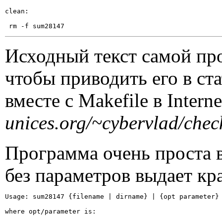
clean:
 rm -f sum28147
Исходный текст самой пр
чтобы приводить его в ст
вместе с
Makefile
в
Interne
unices
.
org
/~
cybervlad
/
chec
Программа очень проста в
без параметров выдает кр
Usage: sum28147 {filename | dirname} | {opt parameter}

where opt/parameter is: