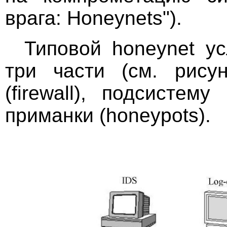
врага: Honeynets").
Типовой honeynet у
три части (см. рисун
(firewall), подсистем
приманки (honeypots).